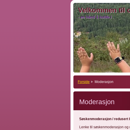
Velkommen til 
Velkommen til 
- en hånd å holde i
- en hånd å holde i
Forside
Moderasjon
Moderasjon
Søskenmoderasjon / redusert 
Lenke til søskenmoderasjon og 