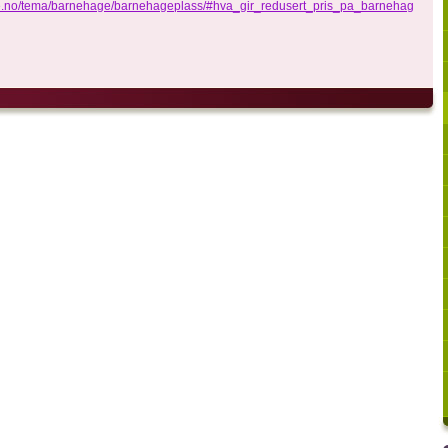
e.no/tema/barnehage/barnehageplass/#hva_gir_redusert_pris_pa_barnehagekonti