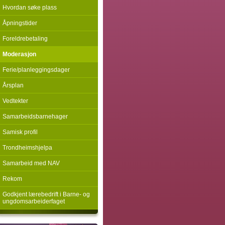
ngent
Hvordan søke plass
Åpningstider
Foreldrebetaling
Moderasjon
Ferie/planleggingsdager
Årsplan
Vedtekter
Samarbeidsbarnehager
Samisk profil
Trondheimshjelpa
Samarbeid med NAV
Rekom
Godkjent lærebedrift i Barne- og
ungdomsarbeiderfaget